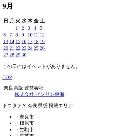
9月
日
月
火
水
木
金
土
1
2
3
4
5
6
7
8
9
10
11
12
13
14
15
16
17
18
19
20
21
22
23
24
25
26
27
28
29
30
この日にはイベントがありません。
TOP
奈良県版 運営会社
株式会社 ゼンリン東海
ドコタテ？ 奈良県版 掲載エリア
・奈良市
・橿原市
・生駒市
・香芝市