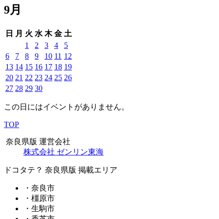
9月
日
月
火
水
木
金
土
1
2
3
4
5
6
7
8
9
10
11
12
13
14
15
16
17
18
19
20
21
22
23
24
25
26
27
28
29
30
この日にはイベントがありません。
TOP
奈良県版 運営会社
株式会社 ゼンリン東海
ドコタテ？ 奈良県版 掲載エリア
・奈良市
・橿原市
・生駒市
・香芝市