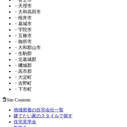
・天理市
・大和高田市
・桜井市
・葛城市
・宇陀市
・五條市
・御所市
・大和郡山市
・生駒郡
・北葛城郡
・磯城郡
・高市郡
・大淀町
・吉野町
・下市町
Site Contents
地域密着の住宅会社一覧
建てたい家のスタイルで探す
住宅見学会