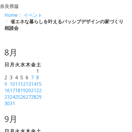
奈良県版
Home
イベント
省エネな暮らしを叶えるパッシブデザインの家づくり
相談会
8月
日
月
火
水
木
金
土
1
2
3
4
5
6
7
8
9
10
11
12
13
14
15
16
17
18
19
20
21
22
23
24
25
26
27
28
29
30
31
9月
日
月
火
水
木
金
土