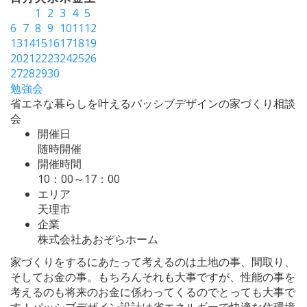
1
2
3
4
5
6
7
8
9
10
11
12
13
14
15
16
17
18
19
20
21
22
23
24
25
26
27
28
29
30
勉強会
省エネな暮らしを叶えるパッシブデザインの家づくり相談
会
開催日
随時開催
開催時間
10：00～17：00
エリア
天理市
企業
株式会社あおぞらホーム
家づくりをするにあたって考えるのは土地の事、間取り、
そしてお金の事。もちろんそれも大事ですが、性能の事を
考えるのも将来のお金に係わってくるのでとっても大事で
す！パッシブデザイン設計は省エネルギーで快適な住環境