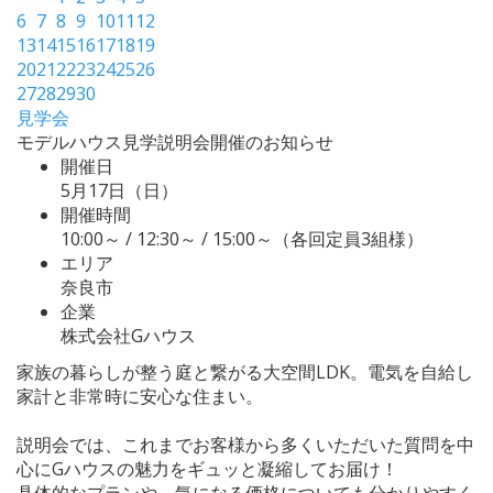
6
7
8
9
10
11
12
13
14
15
16
17
18
19
20
21
22
23
24
25
26
27
28
29
30
見学会
モデルハウス見学説明会開催のお知らせ
開催日
5月17日（日）
開催時間
10:00～ / 12:30～ / 15:00～（各回定員3組様）
エリア
奈良市
企業
株式会社Gハウス
家族の暮らしが整う庭と繋がる大空間LDK。電気を自給し
家計と非常時に安心な住まい。
説明会では、これまでお客様から多くいただいた質問を中
心にGハウスの魅力をギュッと凝縮してお届け！
具体的なプランや、気になる価格についても分かりやすく