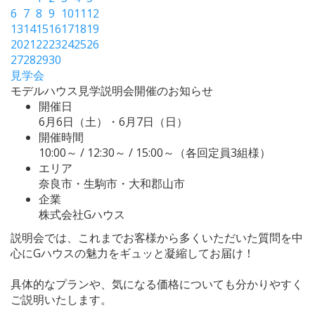
6
7
8
9
10
11
12
13
14
15
16
17
18
19
20
21
22
23
24
25
26
27
28
29
30
見学会
モデルハウス見学説明会開催のお知らせ
開催日
6月6日（土）・6月7日（日）
開催時間
10:00～ / 12:30～ / 15:00～（各回定員3組様）
エリア
奈良市・生駒市・大和郡山市
企業
株式会社Gハウス
説明会では、これまでお客様から多くいただいた質問を中
心にGハウスの魅力をギュッと凝縮してお届け！
具体的なプランや、気になる価格についても分かりやすく
ご説明いたします。