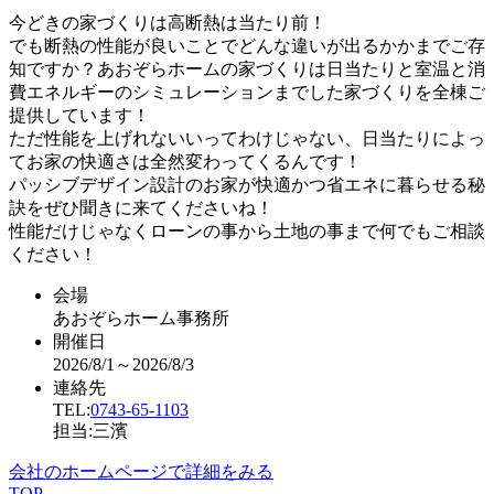
今どきの家づくりは高断熱は当たり前！
でも断熱の性能が良いことでどんな違いが出るかかまでご存
知ですか？あおぞらホームの家づくりは日当たりと室温と消
費エネルギーのシミュレーションまでした家づくりを全棟ご
提供しています！
ただ性能を上げれないいってわけじゃない、日当たりによっ
てお家の快適さは全然変わってくるんです！
パッシブデザイン設計のお家が快適かつ省エネに暮らせる秘
訣をぜひ聞きに来てくださいね！
性能だけじゃなくローンの事から土地の事まで何でもご相談
ください！
会場
あおぞらホーム事務所
開催日
2026/8/1～2026/8/3
連絡先
TEL:
0743-65-1103
担当:三濱
会社のホームページで詳細をみる
TOP