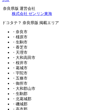
奈良県版 運営会社
株式会社 ゼンリン東海
ドコタテ？ 奈良県版 掲載エリア
・奈良市
・橿原市
・生駒市
・香芝市
・天理市
・大和高田市
・桜井市
・葛城市
・宇陀市
・五條市
・御所市
・大和郡山市
・生駒郡
・北葛城郡
・磯城郡
・高市郡