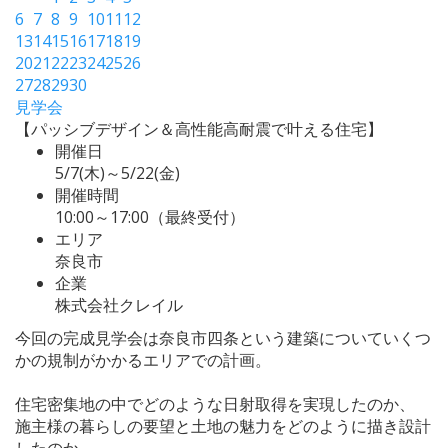
6
7
8
9
10
11
12
13
14
15
16
17
18
19
20
21
22
23
24
25
26
27
28
29
30
見学会
【パッシブデザイン＆高性能高耐震で叶える住宅】
開催日
5/7(木)～5/22(金)
開催時間
10:00～17:00（最終受付）
エリア
奈良市
企業
株式会社クレイル
今回の完成見学会は奈良市四条という建築についていくつ
かの規制がかかるエリアでの計画。
住宅密集地の中でどのような日射取得を実現したのか、
施主様の暮らしの要望と土地の魅力をどのように描き設計
したのか、